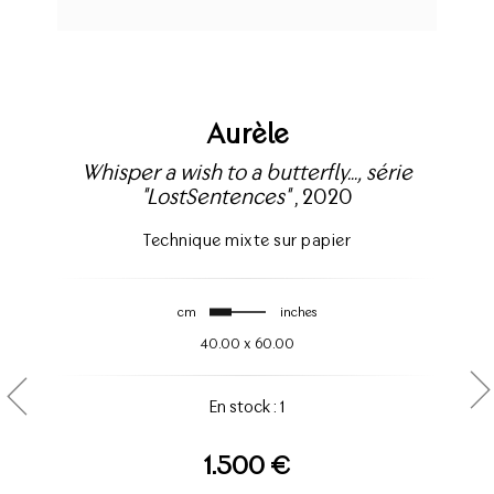
Aurèle
Whisper a wish to a butterfly..., série
"LostSentences"
, 2020
Technique mixte sur papier
cm
inches
40.00
x
60.00
En stock : 1
1.500 €