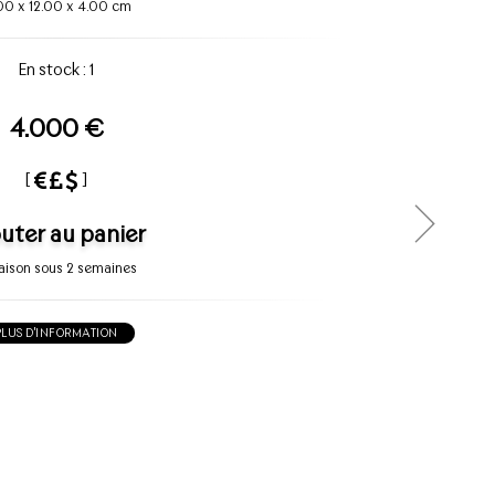
.00
x
12.00
x
4.00 cm
En stock : 1
4.000 €
[
]
uter au panier
raison sous 2 semaines
PLUS D'INFORMATION