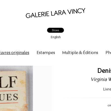
Store
English
vres originales
Estampes
Multiple & Éditions
Ph
Deni
Virginia 
Livr
c