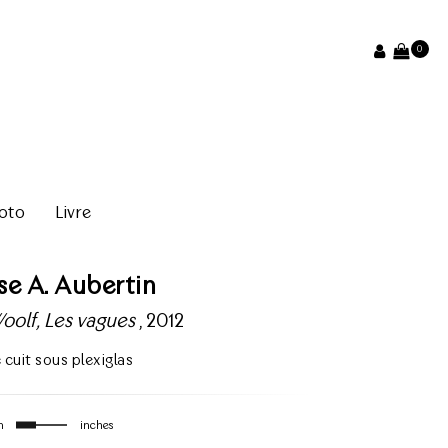
0
oto
Livre
se A. Aubertin
Woolf, Les vagues
, 2012
e cuit sous plexiglas
m
inches