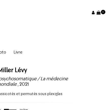
0
oto
Livre
Miller Lévy
 psychosomatique / La médecine
ondiale
, 2021
massicotés et permutés sous plexiglas
m
inches