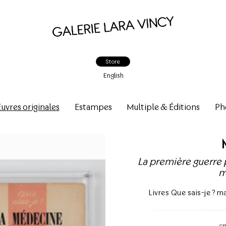
Store
English
vres originales
Estampes
Multiple & Éditions
Ph
La première guerre
m
Livres Que sais-je ? 
c