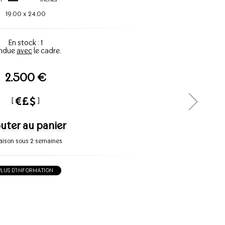
19.00
x
24.00
En stock : 1
ndue
avec
le cadre.
2.500 €
[
]
uter au panier
raison sous 2 semaines
PLUS D'INFORMATION