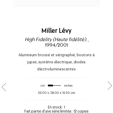
Miller Lévy
High Fidelity (Haute fidélité).
,
1994/2001
Aluminium brossé et sérigraphié
,
boutons à
jupes
,
système électrique
,
diodes
électroluminescentes
cm
inches
22.00
x
38.00
x
12.50 cm
En stock : 1
Fait partie d'une série limitée : 12 copies