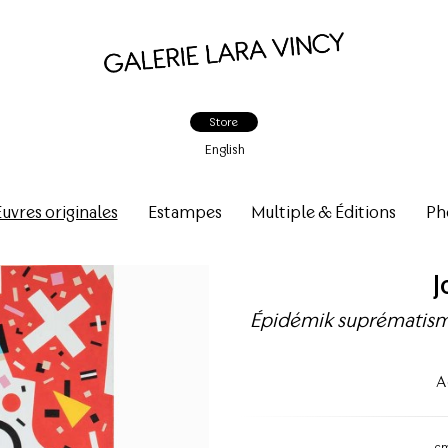
Store
English
vres originales
Estampes
Multiple & Éditions
Ph
J
Épidémik suprématisme
A
c