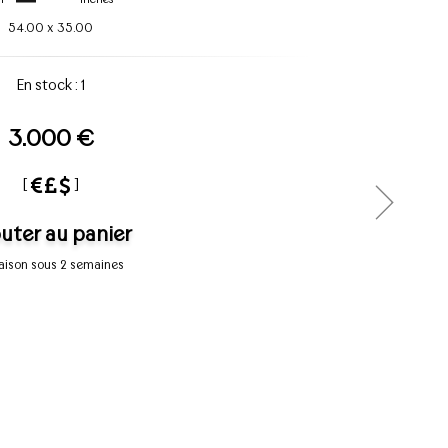
54.00
x
35.00
En stock : 1
3.000 €
[
]
uter au panier
raison sous 2 semaines