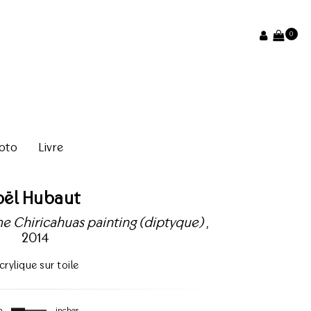
0
oto
Livre
oël Hubaut
 Chiricahuas painting (diptyque)
,
2014
crylique sur toile
m
inches