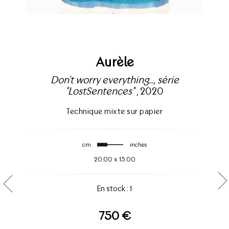
Aurèle
Don't worry everything..., série
"LostSentences"
, 2020
Technique mixte sur papier
cm
inches
20.00
x
15.00
En stock : 1
750 €