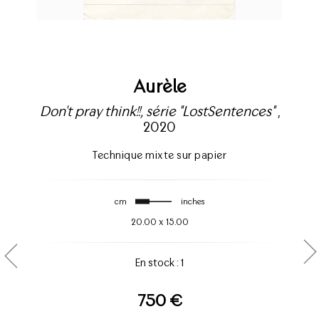
Aurèle
Don't pray think!!, série "LostSentences"
,
2020
Technique mixte sur papier
cm
inches
20.00
x
15.00
En stock : 1
750 €