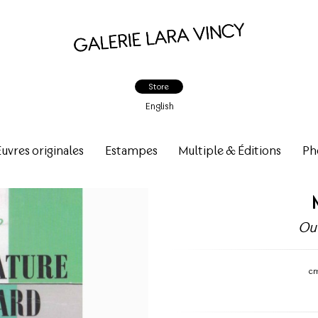
Store
English
vres originales
Estampes
Multiple & Éditions
Ph
Ou
c