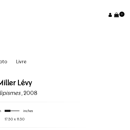
0
oto
Livre
Miller Lévy
lipismes
, 2008
m
inches
17.50
x
11.50