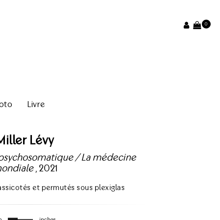
0
oto
Livre
Miller Lévy
 psychosomatique / La médecine
ondiale
, 2021
massicotés et permutés sous plexiglas
m
inches