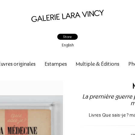
Store
English
vres originales
Estampes
Multiple & Éditions
Ph
La première guerre
m
Livres Que sais-je ? 
c