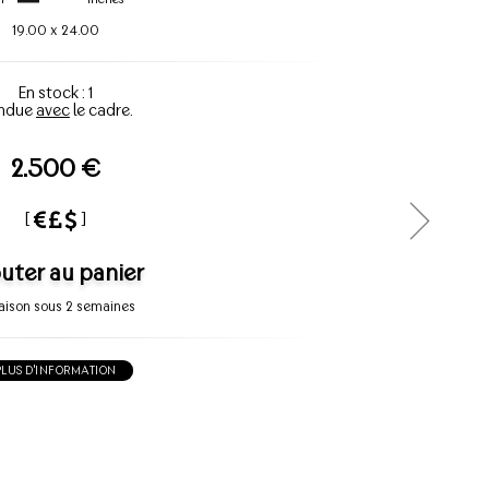
19.00
x
24.00
En stock : 1
ndue
avec
le cadre.
2.500 €
[
]
uter au panier
raison sous 2 semaines
PLUS D'INFORMATION