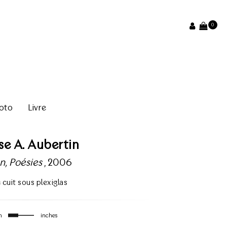
0
oto
Livre
se A. Aubertin
on, Poésies
, 2006
e cuit sous plexiglas
m
inches