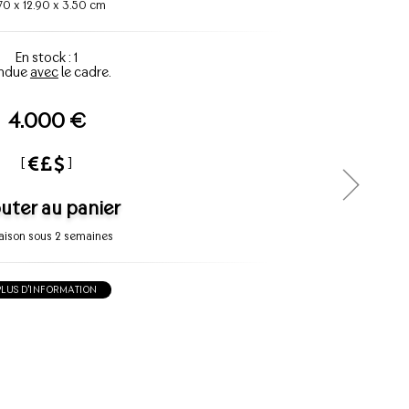
.70
x
12.90
x
3.50 cm
En stock : 1
ndue
avec
le cadre.
4.000 €
[
]
uter au panier
raison sous 2 semaines
PLUS D'INFORMATION