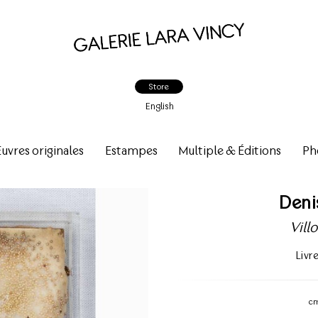
Store
English
vres originales
Estampes
Multiple & Éditions
Ph
Deni
Vill
Livr
c