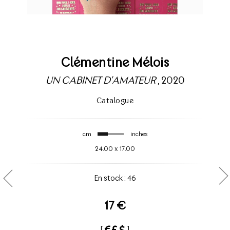
Clémentine Mélois
UN CABINET D'AMATEUR
, 2020
Catalogue
cm
inches
24.00
x
17.00
En stock : 46
17 €
[
]