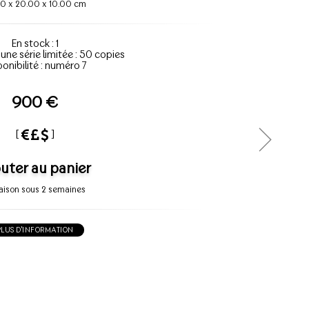
00
x
20.00
x
10.00 cm
En stock : 1
'une série limitée : 50 copies
ponibilité : numéro 7
900 €
[
]
uter au panier
raison sous 2 semaines
PLUS D'INFORMATION