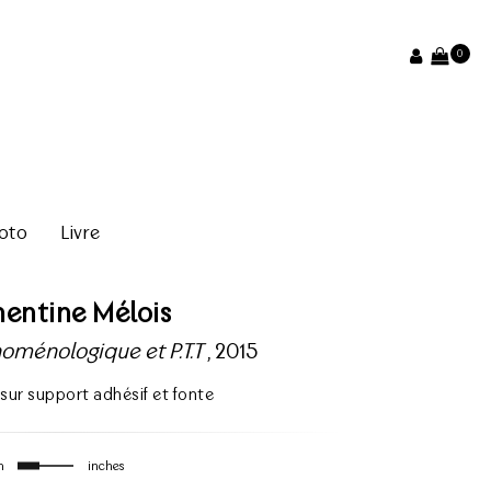
0
oto
Livre
entine Mélois
oménologique et P.T.T
, 2015
sur support adhésif et fonte
m
inches