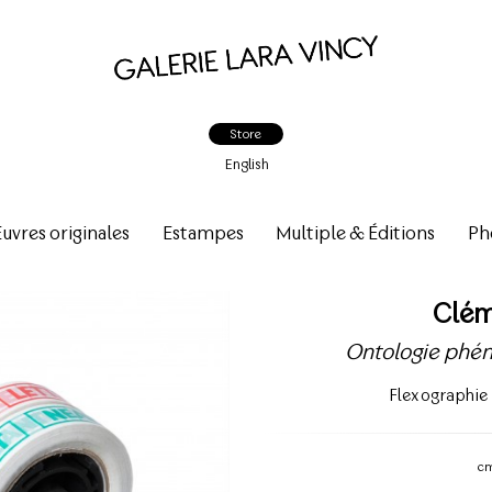
Store
English
vres originales
Estampes
Multiple & Éditions
Ph
Clém
Ontologie phén
Flexographie 
c