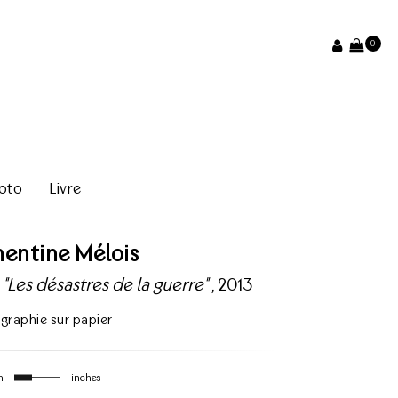
0
oto
Livre
entine Mélois
 "Les désastres de la guerre"
, 2013
igraphie sur papier
m
inches