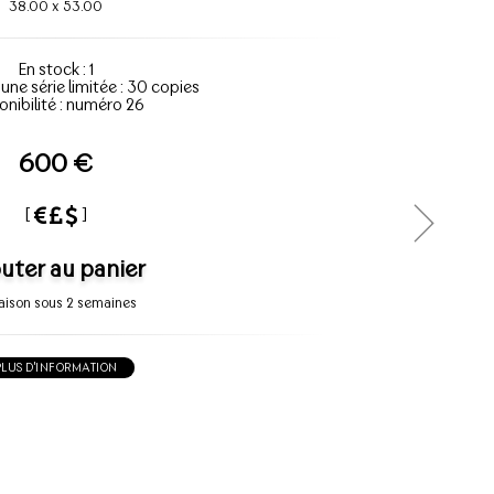
38.00
x
53.00
En stock : 1
'une série limitée : 30 copies
onibilité : numéro 26
600 €
[
]
uter au panier
raison sous 2 semaines
PLUS D'INFORMATION