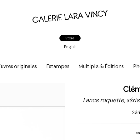
Store
English
vres originales
Estampes
Multiple & Éditions
Ph
Clém
Lance roquette, série
Sér
c