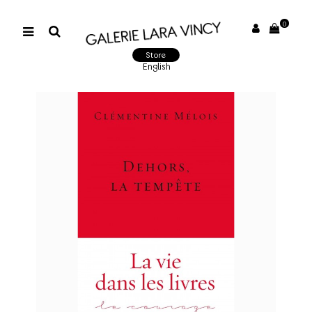
0
Store
English