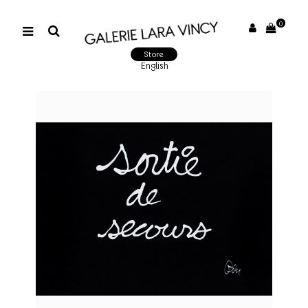
0
Store
English