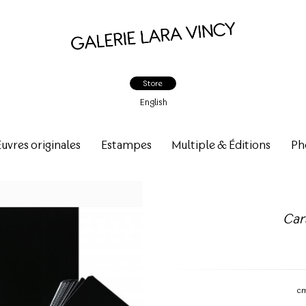
Store
English
vres originales
Estampes
Multiple & Éditions
Ph
Car
c