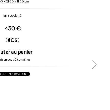
00
x
21.00
x
11.00 cm
En stock : 3
450 €
[
]
uter au panier
raison sous 2 semaines
PLUS D'INFORMATION