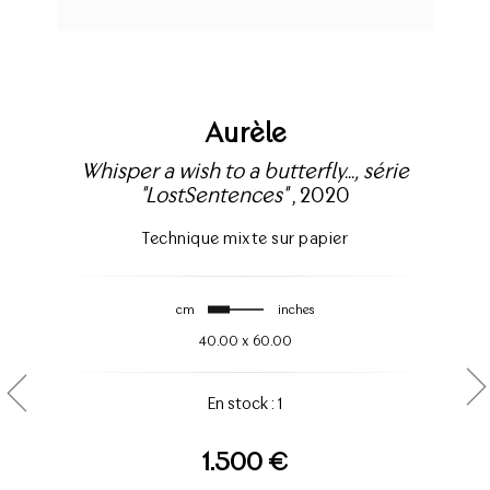
Aurèle
Whisper a wish to a butterfly..., série
"LostSentences"
, 2020
Technique mixte sur papier
cm
inches
40.00
x
60.00
En stock : 1
1.500 €