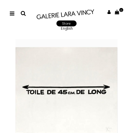
0
Store
English