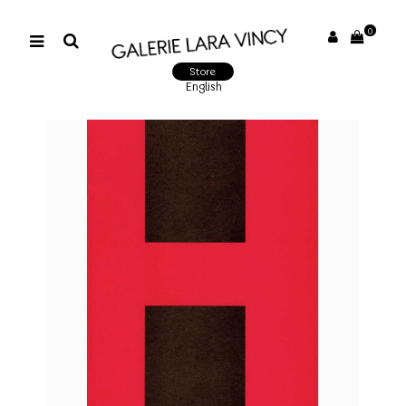
0
Store
English