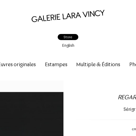
Store
English
vres originales
Estampes
Multiple & Éditions
Ph
REGAR
Sérigr
c