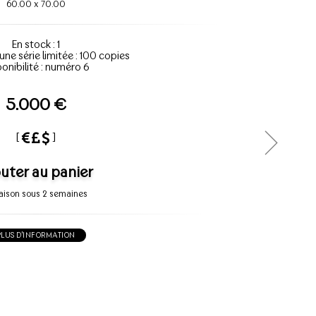
60.00
x
70.00
En stock : 1
'une série limitée : 100 copies
onibilité : numéro 6
5.000 €
[
]
uter au panier
raison sous 2 semaines
PLUS D'INFORMATION