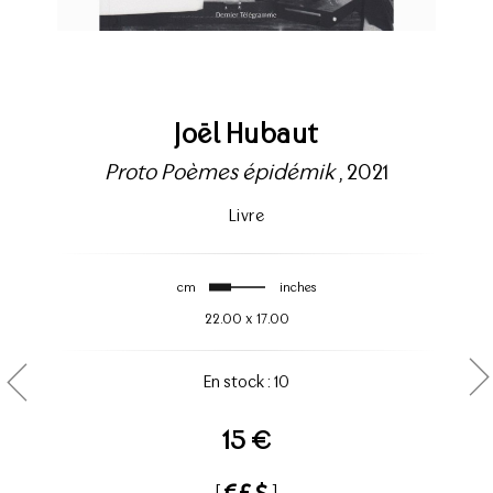
Joël Hubaut
Proto Poèmes épidémik
, 2021
Livre
cm
inches
22.00
x
17.00
En stock : 10
15 €
[
]