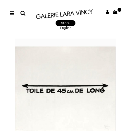
0
Store
English