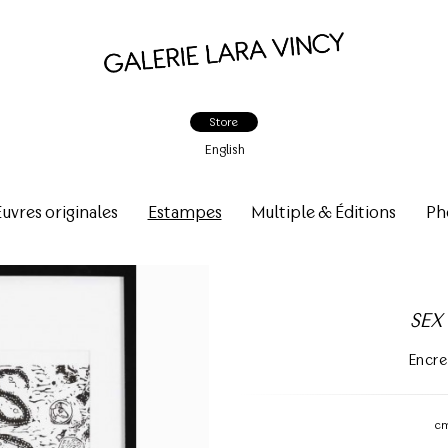
Store
English
vres originales
Estampes
Multiple & Éditions
Ph
SEX 
Encre
c