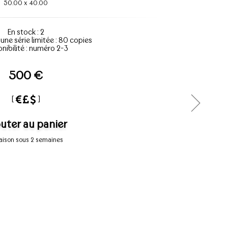
50.00
x
40.00
En stock : 2
'une série limitée : 80 copies
nibilité : numéro 2-3
500 €
[
]
uter au panier
raison sous 2 semaines