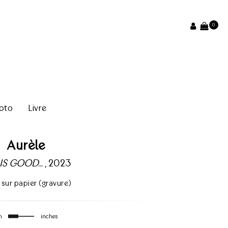
0
oto
Livre
Aurèle
IS GOOD...
, 2023
 sur papier (gravure)
m
inches