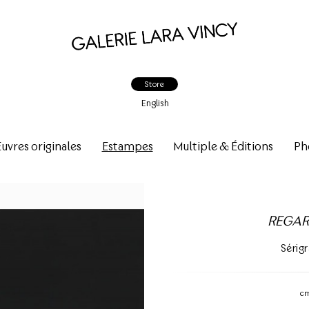
Store
English
vres originales
Estampes
Multiple & Éditions
Ph
REGAR
Sérigr
c