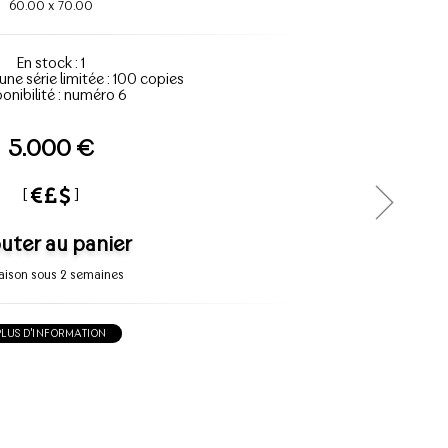
60.00
x
70.00
En stock : 1
'une série limitée : 100 copies
onibilité : numéro 6
5.000 €
[
]
uter au panier
raison sous 2 semaines
PLUS D'INFORMATION