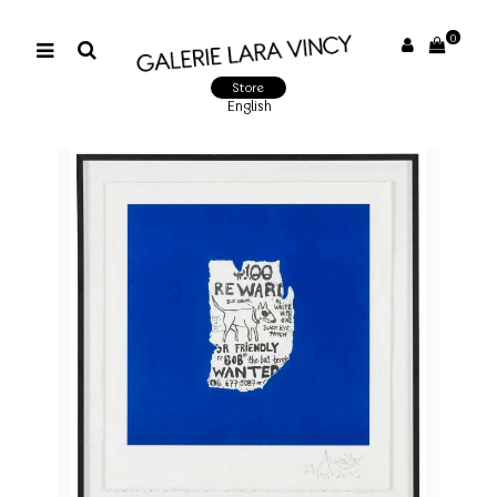
0
Store
English