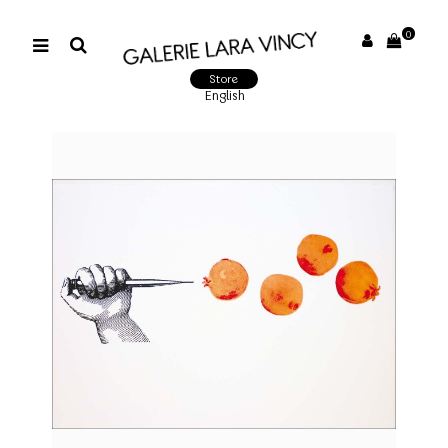
0
Store
English