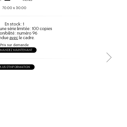
70.00
x
50.00
En stock : 1
'une série limitée : 100 copies
onibilité : numéro 96
ndue
avec
le cadre.
Prix sur demande
EMANDEZ MAINTENANT
PLUS D'INFORMATION