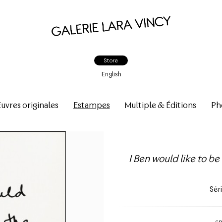
Store
English
vres originales
Estampes
Multiple & Éditions
Ph
I Ben would like to be 
Sér
c