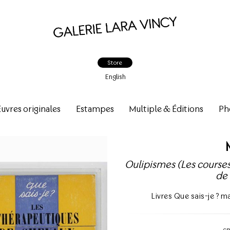
Store
English
vres originales
Estampes
Multiple & Éditions
Ph
Oulipismes (Les courses
de
Livres Que sais-je ? 
c