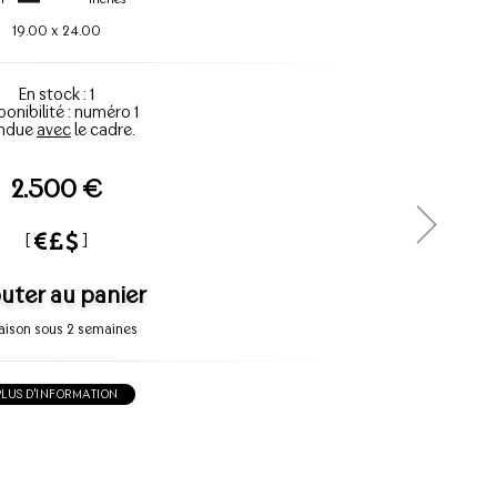
19.00
x
24.00
En stock : 1
ponibilité : numéro 1
ndue
avec
le cadre.
2.500 €
[
]
uter au panier
raison sous 2 semaines
PLUS D'INFORMATION