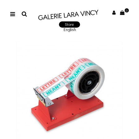
0
Store
English