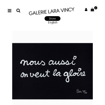
0
Store
English