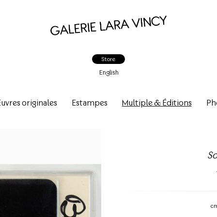
Store
English
vres originales
Estampes
Multiple & Éditions
Ph
So
c