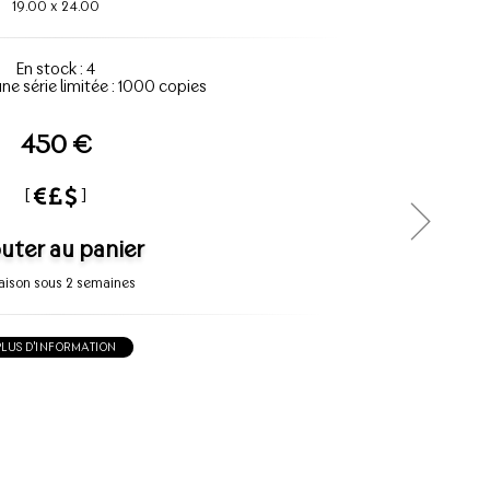
19.00
x
24.00
En stock : 4
une série limitée : 1000 copies
450 €
[
]
uter au panier
raison sous 2 semaines
PLUS D'INFORMATION