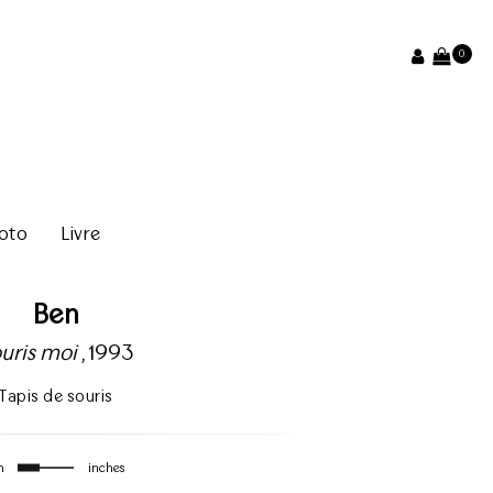
0
oto
Livre
Ben
uris moi
, 1993
Tapis de souris
m
inches