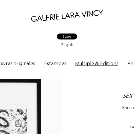
Store
English
vres originales
Estampes
Multiple & Éditions
Ph
SEX 
Encre
c