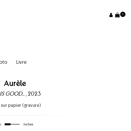
0
oto
Livre
Aurèle
IS GOOD...
, 2023
 sur papier (gravure)
m
inches