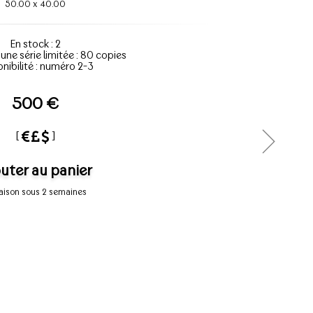
50.00
x
40.00
En stock : 2
'une série limitée : 80 copies
nibilité : numéro 2-3
500 €
[
]
uter au panier
raison sous 2 semaines