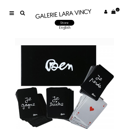
0
Store
English