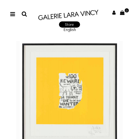
0
Store
English