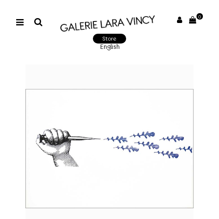
0
Store
English