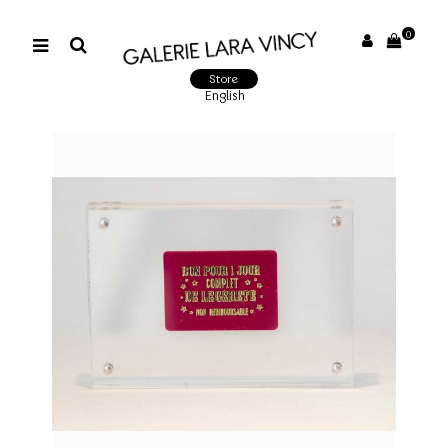
0
Store
English