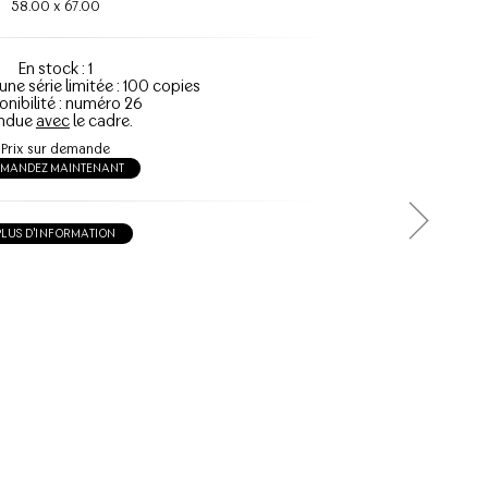
58.00
x
67.00
En stock : 1
'une série limitée : 100 copies
onibilité : numéro 26
ndue
avec
le cadre.
Prix sur demande
EMANDEZ MAINTENANT
PLUS D'INFORMATION