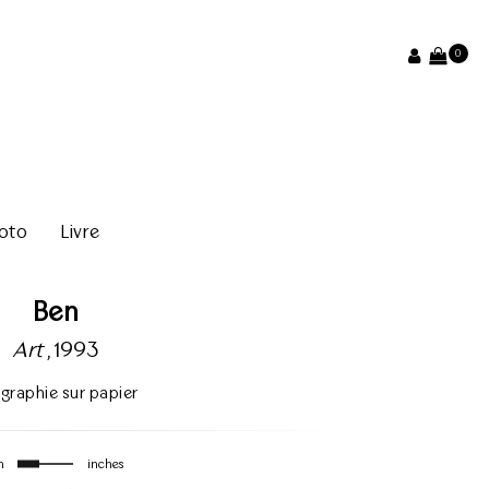
0
oto
Livre
Ben
Art
, 1993
igraphie sur papier
m
inches