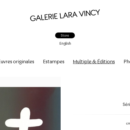
Store
English
vres originales
Estampes
Multiple & Éditions
Ph
Sér
c