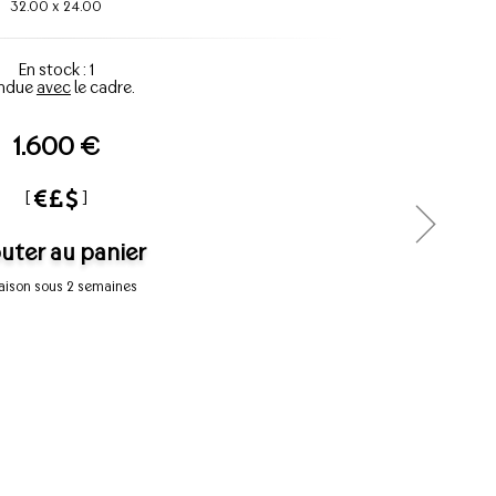
32.00
x
24.00
En stock : 1
ndue
avec
le cadre.
1.600 €
[
]
uter au panier
raison sous 2 semaines