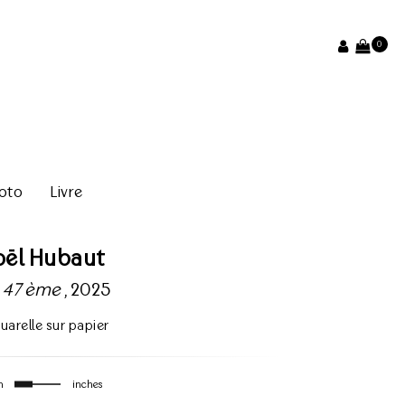
0
oto
Livre
oël Hubaut
 47 ème
, 2025
uarelle sur papier
m
inches