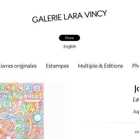
Store
English
vres originales
Estampes
Multiple & Éditions
Ph
J
La
Aq
c