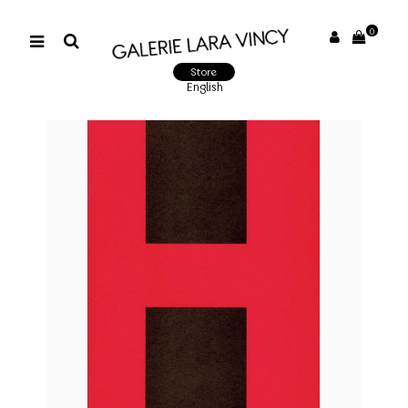
0
Store
English