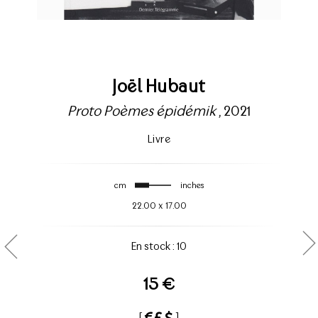
Joël Hubaut
Proto Poèmes épidémik
, 2021
Livre
cm
inches
22.00
x
17.00
En stock : 10
15 €
[
]