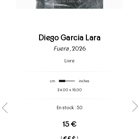
Diego Garcia Lara
Fuera
, 2026
Livre
cm
inches
24.00
x
16.00
En stock : 50
15 €
[
]