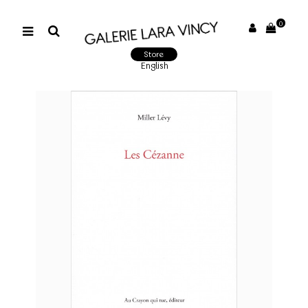
0
Store
English