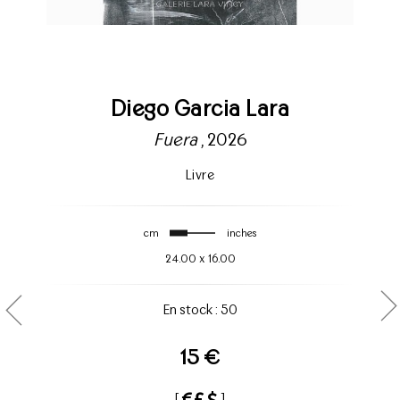
Diego Garcia Lara
Fuera
, 2026
Livre
cm
inches
24.00
x
16.00
En stock : 50
15 €
[
]