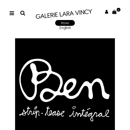
0
Store
English