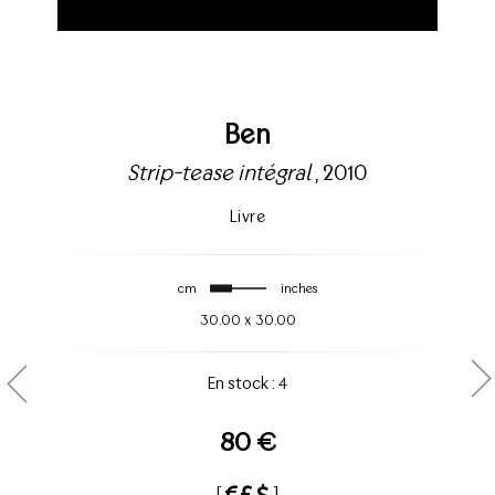
Ben
Strip-tease intégral
, 2010
Livre
cm
inches
30.00
x
30.00
En stock : 4
80 €
[
]