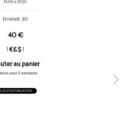
15.00
x
21.00
En stock : 20
40 €
[
]
uter au panier
raison sous 2 semaines
PLUS D'INFORMATION