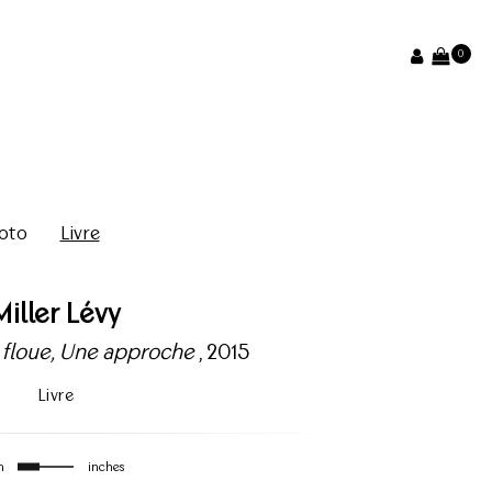
0
oto
Livre
Miller Lévy
 floue, Une approche
, 2015
Livre
m
inches