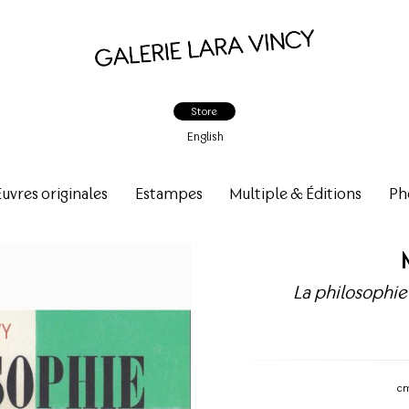
Store
English
vres originales
Estampes
Multiple & Éditions
Ph
La philosophie
c