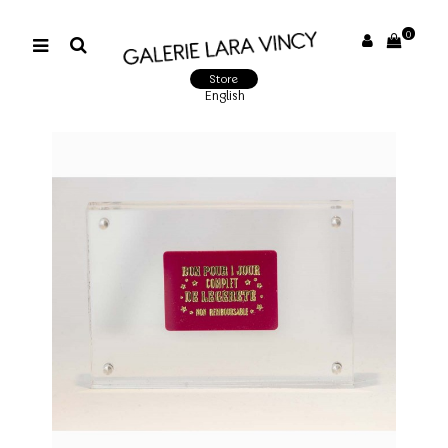
0
Store
English