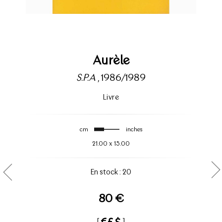
Aurèle
S.P.A
, 1986/1989
Livre
cm
inches
21.00
x
15.00
En stock : 20
80 €
[
]