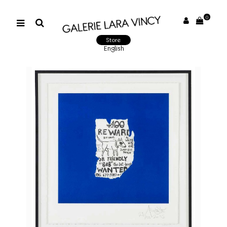
0
Store
English