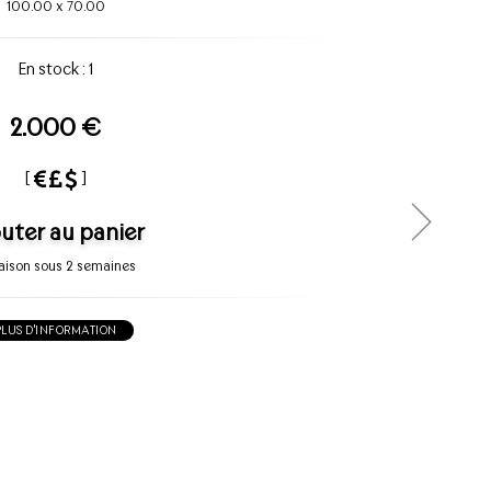
100.00
x
70.00
En stock : 1
2.000 €
[
]
uter au panier
raison sous 2 semaines
PLUS D'INFORMATION