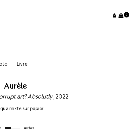
0
oto
Livre
Aurèle
rrupt art? Absolutly
, 2022
ique mixte sur papier
m
inches