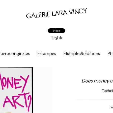
Store
English
vres originales
Estampes
Multiple & Éditions
Ph
Does money co
Techn
c