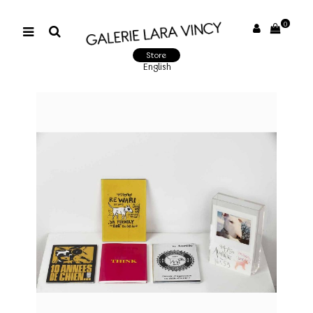
0
Store
English